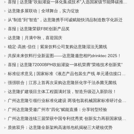
喜报 | 达意隆“吹贴灌旋一体化集成技术”入选国家级节能降碳推荐目录
达意隆多展联动｜全球舞台，实力绽放
从“制造”到“智造”，达意隆携手珂诚赋能快消品制造数字化跃迁
喜报 | 达意隆荣获FBE创新产品奖
达意隆｜月满中秋，喜迎国庆
稳定·高效·信任｜紫泉饮料公司复购达意隆湿法无菌线
共探未来饮料行业新蓝图——达意隆邀您相约drinktec 2025！
喜报 | 达意隆72000BPH吹贴灌旋一体机荣膺“荣格技术创新奖”
标准征求意见 | 国家标准《液态产品包装生产线 单元通信接口通用技术要求》&《全自动旋转式PET瓶吹瓶机》
强强联合｜江苏上首再次采购达意隆胚化学干法杀菌无菌线
达意隆扩建项目主体工程圆满封顶，智造升级迈入新阶段！
广州达意隆引领行业标准化建设 两项包装机械国家标准研讨会在穗成功召开
广州达意隆受邀广州市“四化”赋能直播：分享转型经验
广州达意隆连续三届荣获中国专利优秀奖 创新实力再获国家级认可
质效双升：达意隆全新架构高速纸包机揭秘三大硬核优势