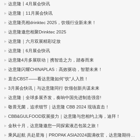
达意隆丨4月展会快讯
达意隆｜11月展会快讯
达意隆亮相drinktec 2025，饮领行业新未来！
达意隆邀您相聚Drinktec 2025
达意隆｜六月双展精彩绽放
达意隆｜6月展会快讯
达意隆4月多展联动｜携智造之力，踏春而来
达意隆闪耀CHINAPLAS：高效驱动，智塑未来！
直击CBST——看达意隆如何“饮”人入胜！
3月展会快讯｜与达意隆同行 饮领创新共谋未来
达意隆｜全球多展齐发，奏响中国先进制造强音!
敬畏无菌，追求细节｜达意隆 CBB 2024 现场直击！
CBB&GULFOOD双展接力｜达意隆与您相约上海，迪拜！
金秋十月，达意隆邀您一同探索液态包装之旅！
乘风起航 共赴星海｜PROPAK ASIA2024圆满收官，达意隆期待与您再次相遇！