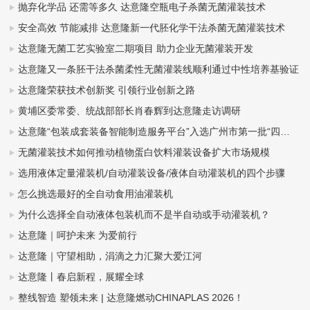
抛弃化学品 还需等多久 达意隆空瓶电子杀菌无菌灌装技术
安全高效 节能减排 达意隆新一代胚化学干法杀菌无菌灌装技术
达意隆无菌工艺实验室二期项目 助力企业无菌灌装开发
达意隆又一条胚干法杀菌柔性无菌灌装线顺利通过中性培养基验证
达意隆荣获技术创新奖 引领行业创新之路
黄埔区委常委、统战部部长肖春辉到达意隆走访调研
达意隆“包装成套装备智能制造服务平台”入选广州市第一批“四化”赋能重点平台！
无菌灌装技术如何推动植物蛋白饮料灌装设备扩大市场规模
选用液体定量灌装机/自动灌装设备/液体自动灌装机的四个步骤
怎么挑选最好的全自动食用油灌装机
为什么选择全自动液体包装机而不是半自动或手动灌装机？
达意隆｜呵护未来 为爱前行
达意隆｜守望相助，涓滴之力汇聚大爱江河
达意隆丨春启新程，展耀全球
整线智造 塑领未来 | 达意隆燃动CHINAPLAS 2026！