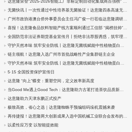
达意隆荣登“2025-2026智能工厂非标定制自动化集成商百强榜” ——智造实力再获业界权威认可
无菌快讯丨一次性通过中性培养基无菌验证！达意隆四条高速无菌整线落地中山东鹏
广州市政协港澳台侨外事委员会主任冯广俊一行莅临达意隆调研指导
喜报！达意隆食品饮料智能产线方案顺利通过工信部 “揭榜挂帅”项目验收
全国防范非法证券期货基金宣传月丨拒绝非法荐股诱惑，筑牢理性投资防线
守护天然本味 筑牢安全防线丨达意隆无菌线赋能中性植物蛋白饮料全域发展（杏仁露篇）
链主领航！达意隆入选广州市首批战略性产业集群链主企业
守护天然本味 筑牢安全防线丨达意隆无菌线赋能中性植物蛋白饮料全域发展（豆奶篇）
5·15 全国投资保护宣传日
达意隆 “向上”蝶变：重塑空间，定义效率新高度
当Good Me遇上Good Tech：达意隆助力古茗打造茶饮品质新标杆
达意隆助力天津东鹏正式投产
极致高效，省心之选｜达意隆蜘蛛手预编组码垛机震撼来袭
再传捷报！达意隆两大创新成果入选中国机械工业联合会发布的百项机械工业科技成果推广项目名单
以柔性应万变 以智能提效能