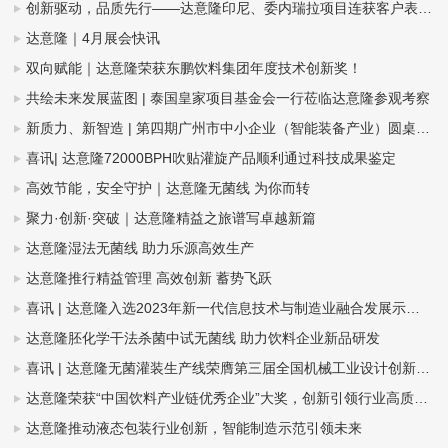
创新驱动，品质先行——达意隆印尼、委内瑞拉项目连获客户表扬信
达意隆｜4月展会快讯
双向赋能｜达意隆荣获东鹏饮料集团年度技术创新奖！
共绘未来发展蓝图 | 泰国皇家项目基金会一行莅临达意隆参观考察
新质力、新智造 | 第四期广州市中小企业（智能装备产业）圆桌会议在达意隆召开
喜讯| 达意隆72000BPH吹贴灌旋产品顺利通过科技成果鉴定
高效节能，安全守护｜达意隆无菌线 为你而转
聚力·创新·突破｜达意隆精益之旅谱写卓越新篇
达意隆湿法无菌线 助力乐源高效生产
达意隆推行精益管理 高效创新 蓄势飞跃
喜讯 | 达意隆入选2023年新一代信息技术与制造业融合发展示范名单，助力食品饮料行业新型工业化发展
达意隆胚化学干法杀菌中试无菌线 助力饮料企业新品研发
喜讯 | 达意隆无菌灌装生产线荣膺第三届全国机械工业设计创新大赛金奖，助力食品饮料行业新型工业化发展
达意隆荣获“中国饮料产业链优秀企业”大奖，创新引领行业高质量发展
达意隆推动液态包装行业创新，智能制造示范引领未来