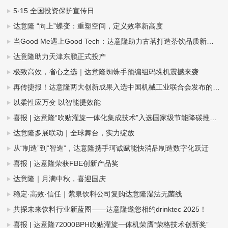
5·15 全国投资保护宣传日
达意隆 “向上”蝶变：重塑空间，定义效率新高度
当Good Me遇上Good Tech：达意隆助力古茗打造茶饮品质新标杆
达意隆助力天津东鹏正式投产
极致高效，省心之选｜达意隆蜘蛛手预编组码垛机震撼来袭
再传捷报！达意隆两大创新成果入选中国机械工业联合会发布的百项机械工业科技成果推广项目名单
以柔性应万变 以智能提效能
喜报 | 达意隆“吹贴灌旋一体化集成技术”入选国家级节能降碳推荐目录
达意隆多展联动｜全球舞台，实力绽放
从“制造”到“智造”，达意隆携手珂诚赋能快消品制造数字化跃迁
喜报 | 达意隆荣获FBE创新产品奖
达意隆｜月满中秋，喜迎国庆
稳定·高效·信任｜紫泉饮料公司复购达意隆湿法无菌线
共探未来饮料行业新蓝图——达意隆邀您相约drinktec 2025！
喜报 | 达意隆72000BPH吹贴灌旋一体机荣膺“荣格技术创新奖”