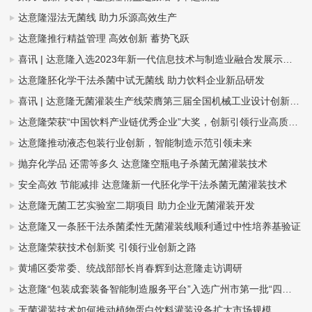
达意隆湿法无菌线 助力乐源高效生产
达意隆推行精益管理 高效创新 蓄势飞跃
喜讯 | 达意隆入选2023年新一代信息技术与制造业融合发展示范名单，助力食品饮料行业新型工业化发展
达意隆胚化学干法杀菌中试无菌线 助力饮料企业新品研发
喜讯 | 达意隆无菌灌装生产线荣膺第三届全国机械工业设计创新大赛金奖，助力食品饮料行业新型工业化发展
达意隆荣获“中国饮料产业链优秀企业”大奖，创新引领行业高质量发展
达意隆推动液态包装行业创新，智能制造示范引领未来
抛弃化学品 还需等多久 达意隆空瓶电子杀菌无菌灌装技术
安全高效 节能减排 达意隆新一代胚化学干法杀菌无菌灌装技术
达意隆无菌工艺实验室二期项目 助力企业无菌灌装开发
达意隆又一条胚干法杀菌柔性无菌灌装线顺利通过中性培养基验证
达意隆荣获技术创新奖 引领行业创新之路
黄埔区委常委、统战部部长肖春辉到达意隆走访调研
达意隆“包装成套装备智能制造服务平台”入选广州市第一批“四化”赋能重点平台！
无菌灌装技术如何推动植物蛋白饮料灌装设备扩大市场规模