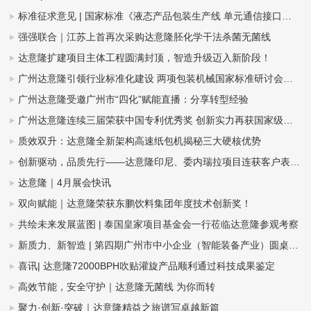
标准征求意见 | 国家标准《液态产品包装生产线 单元通信接口通用技术要求》&《全自动旋转式PET瓶吹瓶机》
强强联合｜江苏上首再次采购达意隆胚化学干法杀菌无菌线
达意隆扩建项目主体工程圆满封顶，智造升级迈入新阶段！
广州达意隆引领行业标准化建设 两项包装机械国家标准研讨会在穗成功召开
广州达意隆受邀广州市“四化”赋能直播：分享转型经验
广州达意隆连续三届荣获中国专利优秀奖 创新实力再获国家级认可
质效双升：达意隆全新架构高速纸包机揭秘三大硬核优势
创新驱动，品质先行——达意隆印尼、委内瑞拉项目连获客户表扬信
达意隆｜4月展会快讯
双向赋能｜达意隆荣获东鹏饮料集团年度技术创新奖！
共绘未来发展蓝图 | 泰国皇家项目基金会一行莅临达意隆参观考察
新质力、新智造 | 第四期广州市中小企业（智能装备产业）圆桌会议在达意隆召开
喜讯| 达意隆72000BPH吹贴灌旋产品顺利通过科技成果鉴定
高效节能，安全守护｜达意隆无菌线 为你而转
聚力·创新·突破｜达意隆精益之旅谱写卓越新篇