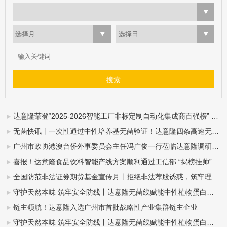
选择月
选择日
达意隆荣登“2025-2026智能工厂非标定制自动化集成商百强榜” ——智造实力再获业界权威认可
无菌快讯丨一次性通过中性培养基无菌验证！达意隆四条高速无菌整线落地中山东鹏
广州市政协港澳台侨外事委员会主任冯广俊一行莅临达意隆调研指导
喜报！达意隆食品饮料智能产线方案顺利通过工信部 “揭榜挂帅”项目验收
全国防范非法证券期货基金宣传月丨拒绝非法荐股诱惑，筑牢理性投资防线
守护天然本味 筑牢安全防线丨达意隆无菌线赋能中性植物蛋白饮料全域发展（杏仁露篇）
链主领航！达意隆入选广州市首批战略性产业集群链主企业
守护天然本味 筑牢安全防线丨达意隆无菌线赋能中性植物蛋白饮料全域发展（豆奶篇）