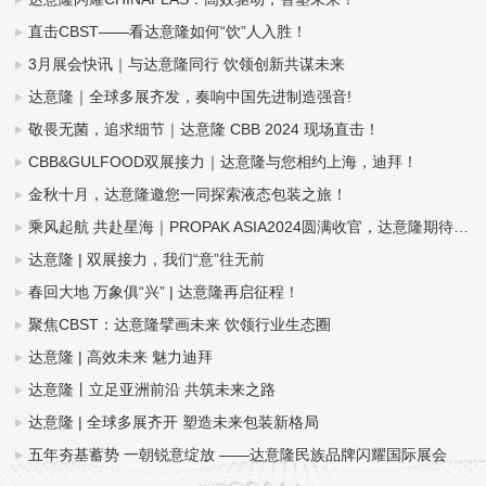
直击CBST——看达意隆如何“饮”人入胜！
3月展会快讯｜与达意隆同行 饮领创新共谋未来
达意隆｜全球多展齐发，奏响中国先进制造强音!
敬畏无菌，追求细节｜达意隆 CBB 2024 现场直击！
CBB&GULFOOD双展接力｜达意隆与您相约上海，迪拜！
金秋十月，达意隆邀您一同探索液态包装之旅！
乘风起航 共赴星海｜PROPAK ASIA2024圆满收官，达意隆期待与您再次相遇！
达意隆 | 双展接力，我们“意”往无前
春回大地 万象俱“兴” | 达意隆再启征程！
聚焦CBST：达意隆擘画未来 饮领行业生态圈
达意隆 | 高效未来 魅力迪拜
达意隆丨立足亚洲前沿 共筑未来之路
达意隆 | 全球多展齐开 塑造未来包装新格局
五年夯基蓄势 一朝锐意绽放 ——达意隆民族品牌闪耀国际展会