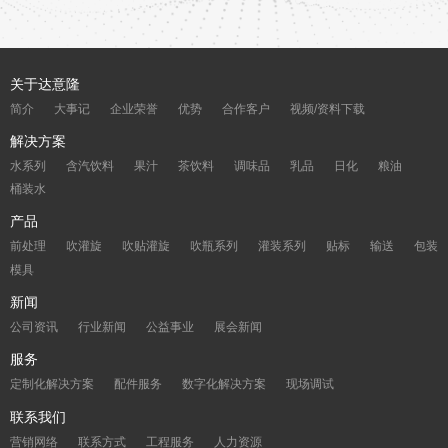
关于达意隆
简介
大事记
企业荣誉
优势
合作客户
视频/资料下载
解决方案
水系列
含汽饮料
果汁
茶饮料
调味品
乳品
日化
粮油
桶装水
产品
前处理
吹灌旋
吹贴灌旋
吹瓶系列
灌装系列
贴标
输送
包装
模具
新闻
公司资讯
行业新闻
公益事业
展会新闻
服务
定制化解决方案
配件服务
数字化解决方案
现场调试
联系我们
营销网络
联系方式
工程服务
人力资源