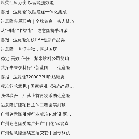
以柔性应万变 以智能提效能
喜报 | 达意隆“吹贴灌旋一体化集成技术”入选国家级节能降碳推荐目录
达意隆多展联动｜全球舞台，实力绽放
从“制造”到“智造”，达意隆携手珂诚赋能快消品制造数字化跃迁
喜报 | 达意隆荣获FBE创新产品奖
达意隆｜月满中秋，喜迎国庆
稳定·高效·信任｜紫泉饮料公司复购达意隆湿法无菌线
共探未来饮料行业新蓝图——达意隆邀您相约drinktec 2025！
喜报 | 达意隆72000BPH吹贴灌旋一体机荣膺“荣格技术创新奖”
标准征求意见 | 国家标准《液态产品包装生产线 单元通信接口通用技术要求》&《全自动旋转式PET瓶吹瓶机》
强强联合｜江苏上首再次采购达意隆胚化学干法杀菌无菌线
达意隆扩建项目主体工程圆满封顶，智造升级迈入新阶段！
广州达意隆引领行业标准化建设 两项包装机械国家标准研讨会在穗成功召开
广州达意隆受邀广州市“四化”赋能直播：分享转型经验
广州达意隆连续三届荣获中国专利优秀奖 创新实力再获国家级认可