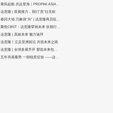
乘风起航 共赴星海｜PROPAK ASIA2024圆满收官，达意隆期待与您再次相遇！
达意隆 | 双展接力，我们“意”往无前
春回大地 万象俱“兴” | 达意隆再启征程！
聚焦CBST：达意隆擘画未来 饮领行业生态圈
达意隆 | 高效未来 魅力迪拜
达意隆丨立足亚洲前沿 共筑未来之路
达意隆 | 全球多展齐开 塑造未来包装新格局
五年夯基蓄势 一朝锐意绽放 ——达意隆民族品牌闪耀国际展会