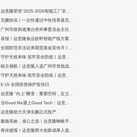
达意隆荣登“2025-2026智能工厂非标定制自动化集成商百强榜” ——智造实力再获业界权威认可
无菌快讯丨一次性通过中性培养基无菌验证！达意隆四条高速无菌整线落地中山东鹏
广州市政协港澳台侨外事委员会主任冯广俊一行莅临达意隆调研指导
喜报！达意隆食品饮料智能产线方案顺利通过工信部 “揭榜挂帅”项目验收
全国防范非法证券期货基金宣传月丨拒绝非法荐股诱惑，筑牢理性投资防线
守护天然本味 筑牢安全防线丨达意隆无菌线赋能中性植物蛋白饮料全域发展（杏仁露篇）
链主领航！达意隆入选广州市首批战略性产业集群链主企业
守护天然本味 筑牢安全防线丨达意隆无菌线赋能中性植物蛋白饮料全域发展（豆奶篇）
5·15 全国投资保护宣传日
达意隆 “向上”蝶变：重塑空间，定义效率新高度
当Good Me遇上Good Tech：达意隆助力古茗打造茶饮品质新标杆
达意隆助力天津东鹏正式投产
极致高效，省心之选｜达意隆蜘蛛手预编组码垛机震撼来袭
再传捷报！达意隆两大创新成果入选中国机械工业联合会发布的百项机械工业科技成果推广项目名单