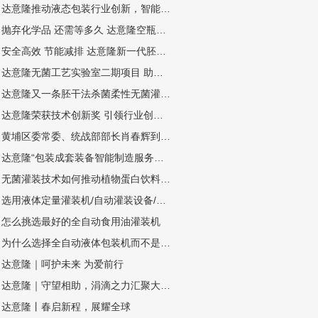
达意隆推动液态包装行业创新，智能制造示范引领未来
抛弃化学品 还需等多久 达意隆空瓶电子杀菌无菌灌装技术
安全高效 节能减排 达意隆新一代胚化学干法杀菌无菌灌装技术
达意隆无菌工艺实验室二期项目 助力企业无菌灌装开发
达意隆又一条胚干法杀菌柔性无菌灌装线顺利通过中性培养基验证
达意隆荣获技术创新奖 引领行业创新之路
黄埔区委常委、统战部部长肖春辉到达意隆走访调研
达意隆“包装成套装备智能制造服务平台”入选广州市第一批“四化”赋能重点平台！
无菌灌装技术如何推动植物蛋白饮料灌装设备扩大市场规模
选用液体定量灌装机/自动灌装设备/液体自动灌装机的四个步骤
怎么挑选最好的全自动食用油灌装机
为什么选择全自动液体包装机而不是半自动或手动灌装机？
达意隆｜呵护未来 为爱前行
达意隆｜守望相助，涓滴之力汇聚大爱江河
达意隆丨春启新程，展耀全球