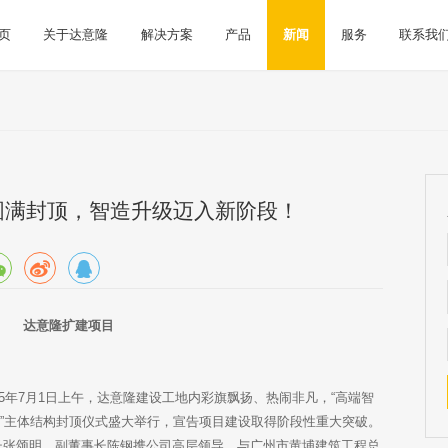
页
关于达意隆
解决方案
产品
新闻
服务
联系我
圆满封顶，智造升级迈入新阶段！
达意隆扩建项目
！
5年7月1日上午，达意隆建设工地内彩旗飘扬、热闹非凡，“高端智
”主体结构封顶仪式盛大举行，宣告项目建设取得阶段性重大突破。
张颂明、副董事长陈钢携公司高层领导，与广州市黄埔建筑工程总