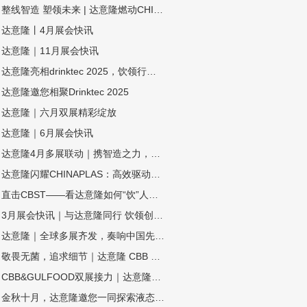
整线智造 塑领未来 | 达意隆燃动CHINAPLAS 2026！
达意隆丨4月展会快讯
达意隆｜11月展会快讯
达意隆亮相drinktec 2025，饮领行业新未来！
达意隆邀您相聚Drinktec 2025
达意隆｜六月双展精彩绽放
达意隆｜6月展会快讯
达意隆4月多展联动｜携智造之力，踏春而来
达意隆闪耀CHINAPLAS：高效驱动，智塑未来！
直击CBST——看达意隆如何“饮”人入胜！
3月展会快讯｜与达意隆同行 饮领创新共谋未来
达意隆｜全球多展齐发，奏响中国先进制造强音!
敬畏无菌，追求细节｜达意隆 CBB 2024 现场直击！
CBB&GULFOOD双展接力｜达意隆与您相约上海，迪拜！
金秋十月，达意隆邀您一同探索液态包装之旅！