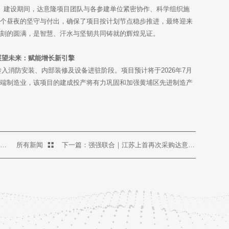
动工。建设期间，达意隆项目团队与各参建单位紧密协作、科学组织施
数个昼夜的坚守与付出，确保了项目按计划节点稳步推进，最终迎来
一刻的圆满，是智慧、汗水与坚韧共同铸就的辉煌见证。
展望未来：赋能增长新引擎
消防安装、内部装修及设备进驻阶段。项目预计将于2026年7月
高端制造业，该项目的建成投产将有力巩固和加强黄埔区先进制造产
上一篇：锐意创新 提升效率：达意隆提供PET整线方案 助力纳爱斯日化品生产
所有新闻
下一篇：强强联合｜江苏上首再次采购达意隆胚化学干法杀菌无菌线