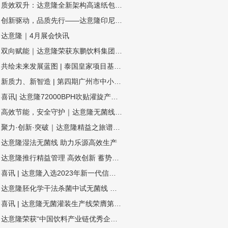
质效双升：达意隆全新架构高速纸包机揭秘三大硬核优势
创新驱动，品质先行——达意隆印尼、委内瑞拉项目连获客户表扬信
达意隆｜4月展会快讯
双向赋能｜达意隆荣获东鹏饮料集团年度技术创新奖！
共绘未来发展蓝图 | 泰国皇家项目基金会一行莅临达意隆参观考察
新质力、新智造 | 第四期广州市中小企业（智能装备产业）圆桌会议在达意隆召开
喜讯| 达意隆72000BPH吹贴灌旋产品顺利通过科技成果鉴定
高效节能，安全守护｜达意隆无菌线 为你而转
聚力·创新·突破｜达意隆精益之旅谱写卓越新篇
达意隆湿法无菌线 助力乐源高效生产
达意隆推行精益管理 高效创新 蓄势飞跃
喜讯 | 达意隆入选2023年新一代信息技术与制造业融合发展示范名单，助力食品饮料行业新型工业化发展
达意隆胚化学干法杀菌中试无菌线 助力饮料企业新品研发
喜讯 | 达意隆无菌灌装生产线荣膺第三届全国机械工业设计创新大赛金奖，助力食品饮料行业新型工业化发展
达意隆荣获“中国饮料产业链优秀企业”大奖，创新引领行业高质量发展