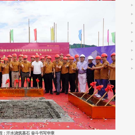
程：汗水浇筑基石 奋斗书写华章