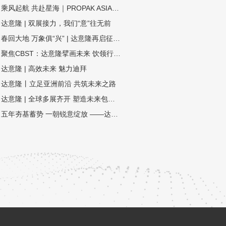
乘风起航 共赴星海｜PROPAK ASIA2024圆满收官，达意隆期待与您再次相遇！
达意隆 | 双展接力，我们“意”往无前
春回大地 万象俱“兴” | 达意隆再启征程！
聚焦CBST：达意隆擘画未来 饮领行业生态圈
达意隆 | 高效未来 魅力迪拜
达意隆丨立足亚洲前沿 共筑未来之路
达意隆 | 全球多展齐开 塑造未来包装新格局
五年夯基蓄势 一朝锐意绽放 ——达意隆民族品牌闪耀国际展会