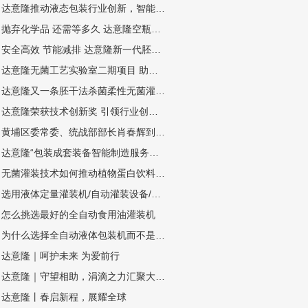
达意隆推动液态包装行业创新，智能制造示范引领未来
抛弃化学品 还需等多久 达意隆空瓶电子杀菌无菌灌装技术
安全高效 节能减排 达意隆新一代胚化学干法杀菌无菌灌装技术
达意隆无菌工艺实验室二期项目 助力企业无菌灌装开发
达意隆又一条胚干法杀菌柔性无菌灌装线顺利通过中性培养基验证
达意隆荣获技术创新奖 引领行业创新之路
黄埔区委常委、统战部部长肖春辉到达意隆走访调研
达意隆“包装成套装备智能制造服务平台”入选广州市第一批“四化”赋能重点平台！
无菌灌装技术如何推动植物蛋白饮料灌装设备扩大市场规模
选用液体定量灌装机/自动灌装设备/液体自动灌装机的四个步骤
怎么挑选最好的全自动食用油灌装机
为什么选择全自动液体包装机而不是半自动或手动灌装机？
达意隆｜呵护未来 为爱前行
达意隆｜守望相助，涓滴之力汇聚大爱江河
达意隆丨春启新程，展耀全球