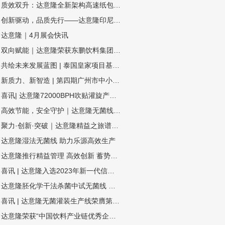
质效双升：达意隆全新架构高速纸包机揭秘三大硬核优势
创新驱动，品质先行——达意隆印尼、委内瑞拉项目连获客户表扬信
达意隆｜4月展会快讯
双向赋能｜达意隆荣获东鹏饮料集团年度技术创新奖！
共绘未来发展蓝图 | 泰国皇家项目基金会一行莅临达意隆参观考察
新质力、新智造 | 第四期广州市中小企业（智能装备产业）圆桌会议在达意隆召开
喜讯| 达意隆72000BPH吹贴灌旋产品顺利通过科技成果鉴定
高效节能，安全守护｜达意隆无菌线 为你而转
聚力·创新·突破｜达意隆精益之旅谱写卓越新篇
达意隆湿法无菌线 助力乐源高效生产
达意隆推行精益管理 高效创新 蓄势飞跃
喜讯 | 达意隆入选2023年新一代信息技术与制造业融合发展示范名单，助力食品饮料行业新型工业化发展
达意隆胚化学干法杀菌中试无菌线 助力饮料企业新品研发
喜讯 | 达意隆无菌灌装生产线荣膺第三届全国机械工业设计创新大赛金奖，助力食品饮料行业新型工业化发展
达意隆荣获“中国饮料产业链优秀企业”大奖，创新引领行业高质量发展