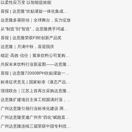
以柔性应万变 以智能提效能
喜报 | 达意隆“吹贴灌旋一体化集成技术”入选国家级节能降碳推荐目录
达意隆多展联动｜全球舞台，实力绽放
从“制造”到“智造”，达意隆携手珂诚赋能快消品制造数字化跃迁
喜报 | 达意隆荣获FBE创新产品奖
达意隆｜月满中秋，喜迎国庆
稳定·高效·信任｜紫泉饮料公司复购达意隆湿法无菌线
共探未来饮料行业新蓝图——达意隆邀您相约drinktec 2025！
喜报 | 达意隆72000BPH吹贴灌旋一体机荣膺“荣格技术创新奖”
标准征求意见 | 国家标准《液态产品包装生产线 单元通信接口通用技术要求》&《全自动旋转式PET瓶吹瓶机》
强强联合｜江苏上首再次采购达意隆胚化学干法杀菌无菌线
达意隆扩建项目主体工程圆满封顶，智造升级迈入新阶段！
广州达意隆引领行业标准化建设 两项包装机械国家标准研讨会在穗成功召开
广州达意隆受邀广州市“四化”赋能直播：分享转型经验
广州达意隆连续三届荣获中国专利优秀奖 创新实力再获国家级认可