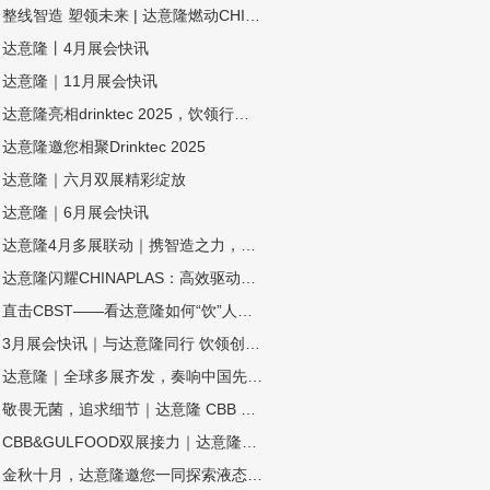
整线智造 塑领未来 | 达意隆燃动CHINAPLAS 2026！
达意隆丨4月展会快讯
达意隆｜11月展会快讯
达意隆亮相drinktec 2025，饮领行业新未来！
达意隆邀您相聚Drinktec 2025
达意隆｜六月双展精彩绽放
达意隆｜6月展会快讯
达意隆4月多展联动｜携智造之力，踏春而来
达意隆闪耀CHINAPLAS：高效驱动，智塑未来！
直击CBST——看达意隆如何“饮”人入胜！
3月展会快讯｜与达意隆同行 饮领创新共谋未来
达意隆｜全球多展齐发，奏响中国先进制造强音!
敬畏无菌，追求细节｜达意隆 CBB 2024 现场直击！
CBB&GULFOOD双展接力｜达意隆与您相约上海，迪拜！
金秋十月，达意隆邀您一同探索液态包装之旅！