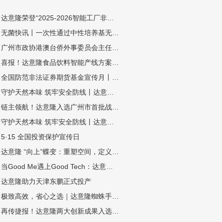
达意隆荣登“2025-2026智能工厂非标定制自动化集成商百强榜” ——智造实力再获业界权威认可
无菌快讯丨一次性通过中性培养基无菌验证！达意隆四条高速无菌整线落地中山东鹏
广州市政协港澳台侨外事委员会主任冯广俊一行莅临达意隆调研指导
喜报！达意隆食品饮料智能产线方案顺利通过工信部 “揭榜挂帅”项目验收
全国防范非法证券期货基金宣传月丨拒绝非法荐股诱惑，筑牢理性投资防线
守护天然本味 筑牢安全防线丨达意隆无菌线赋能中性植物蛋白饮料全域发展（杏仁露篇）
链主领航！达意隆入选广州市首批战略性产业集群链主企业
守护天然本味 筑牢安全防线丨达意隆无菌线赋能中性植物蛋白饮料全域发展（豆奶篇）
5·15 全国投资保护宣传日
达意隆 “向上”蝶变：重塑空间，定义效率新高度
当Good Me遇上Good Tech：达意隆助力古茗打造茶饮品质新标杆
达意隆助力天津东鹏正式投产
极致高效，省心之选｜达意隆蜘蛛手预编组码垛机震撼来袭
再传捷报！达意隆两大创新成果入选中国机械工业联合会发布的百项机械工业科技成果推广项目名单