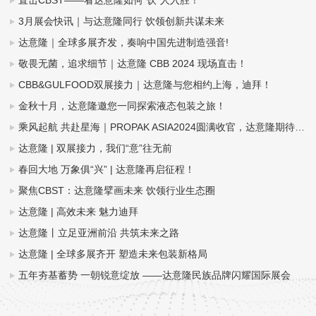
直击CBST——看达意隆如何“饮”人入胜！
3月展会快讯｜与达意隆同行 饮领创新共谋未来
达意隆｜全球多展齐发，奏响中国先进制造强音!
敬畏无菌，追求细节｜达意隆 CBB 2024 现场直击！
CBB&GULFOOD双展接力｜达意隆与您相约上海，迪拜！
金秋十月，达意隆邀您一同探索液态包装之旅！
乘风起航 共赴星海｜PROPAK ASIA2024圆满收官，达意隆期待与您再次相遇！
达意隆 | 双展接力，我们“意”往无前
春回大地 万象俱“兴” | 达意隆再启征程！
聚焦CBST：达意隆擘画未来 饮领行业生态圈
达意隆 | 高效未来 魅力迪拜
达意隆丨立足亚洲前沿 共筑未来之路
达意隆 | 全球多展齐开 塑造未来包装新格局
五年夯基蓄势 一朝锐意绽放 ——达意隆民族品牌闪耀国际展会