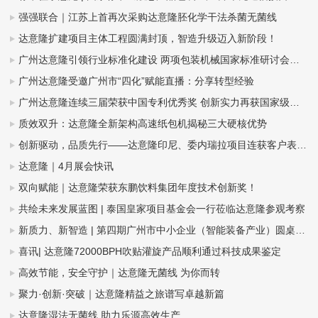
强强联合｜江苏上首再次采购达意隆胚化学干法杀菌无菌线
达意隆扩建项目主体工程圆满封顶，智造升级迈入新阶段！
广州达意隆引领行业标准化建设 两项包装机械国家标准研讨会在穗成功召开
广州达意隆受邀广州市“四化”赋能直播：分享转型经验
广州达意隆连续三届荣获中国专利优秀奖 创新实力再获国家级认可
质效双升：达意隆全新架构高速纸包机揭秘三大硬核优势
创新驱动，品质先行——达意隆印尼、委内瑞拉项目连获客户表扬信
达意隆｜4月展会快讯
双向赋能｜达意隆荣获东鹏饮料集团年度技术创新奖！
共绘未来发展蓝图 | 泰国皇家项目基金会一行莅临达意隆参观考察
新质力、新智造 | 第四期广州市中小企业（智能装备产业）圆桌会议在达意隆召开
喜讯| 达意隆72000BPH吹贴灌旋产品顺利通过科技成果鉴定
高效节能，安全守护｜达意隆无菌线 为你而转
聚力·创新·突破｜达意隆精益之旅谱写卓越新篇
达意隆湿法无菌线 助力乐源高效生产