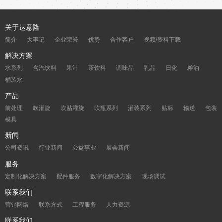
关于达意隆
简介
大事记
企业荣誉
优势
合作客户
视频/资料下载
解决方案
水系列
含汽饮料
果汁
茶饮料
调味品
乳品
日化
粮油
桶装水
产品
前处理
吹灌旋
吹贴灌旋
吹瓶系列
灌装系列
贴标
输送
包装
模具
新闻
公司资讯
行业新闻
公益事业
展会新闻
服务
定制化解决方案
配件服务
数字化解决方案
现场调试
联系我们
营销网络
联系方式
工程服务
人力资源
联系我们