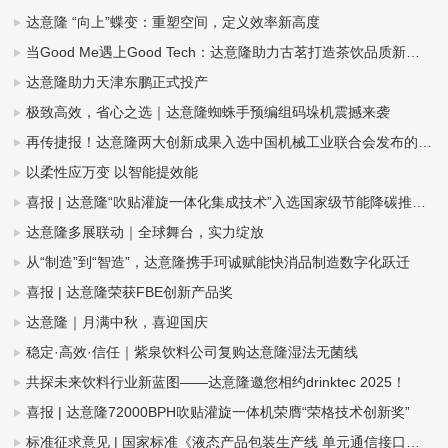
达意隆 “向上”蝶变：重塑空间，定义效率新高度
当Good Me遇上Good Tech：达意隆助力古茗打造茶饮品质新标杆
达意隆助力天津东鹏正式投产
极致高效，省心之选｜达意隆蜘蛛手预编组码垛机震撼来袭
再传捷报！达意隆两大创新成果入选中国机械工业联合会发布的百项机械工业科技成果推广项目名单
以柔性应万变 以智能提效能
喜报 | 达意隆“吹贴灌旋一体化集成技术”入选国家级节能降碳推荐目录
达意隆多展联动｜全球舞台，实力绽放
从“制造”到“智造”，达意隆携手珂诚赋能快消品制造数字化跃迁
喜报 | 达意隆荣获FBE创新产品奖
达意隆｜月满中秋，喜迎国庆
稳定·高效·信任｜紫泉饮料公司复购达意隆湿法无菌线
共探未来饮料行业新蓝图——达意隆邀您相约drinktec 2025！
喜报 | 达意隆72000BPH吹贴灌旋一体机荣膺“荣格技术创新奖”
标准征求意见 | 国家标准《液态产品包装生产线 单元通信接口通用技术要求》&《全自动旋转式PET瓶吹瓶机》