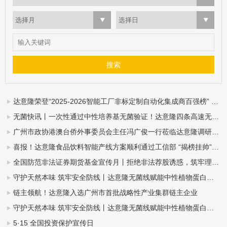
选择月
选择日
达意隆荣登“2025-2026智能工厂非标定制自动化集成商百强榜” ——智造实力再获业界权威认可
无菌快讯丨一次性通过中性培养基无菌验证！达意隆四条高速无菌整线落地中山东鹏
广州市政协港澳台侨外事委员会主任冯广俊一行莅临达意隆调研指导
喜报！达意隆食品饮料智能产线方案顺利通过工信部 “揭榜挂帅”项目验收
全国防范非法证券期货基金宣传月丨拒绝非法荐股诱惑，筑牢理性投资防线
守护天然本味 筑牢安全防线丨达意隆无菌线赋能中性植物蛋白饮料全域发展（杏仁露篇）
链主领航！达意隆入选广州市首批战略性产业集群链主企业
守护天然本味 筑牢安全防线丨达意隆无菌线赋能中性植物蛋白饮料全域发展（豆奶篇）
5·15 全国投资保护宣传日