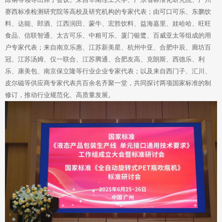
赛西标准检测研究院等高校及研究机构的专家代表；由可口可乐、东鹏饮
料、达能、郎酒、江西润田、蒙牛、宏胜饮料、益海嘉里、娃哈哈、旺旺
食品、信联智通、太古可乐、中粮可乐、厦门银鹭、百威亚太等组成的用
户专家代表；来自南京乐惠、江苏新美星、杭州中亚、合肥中辰、廊坊百
冠、江苏汤姆、仅一联合、江苏腾通、合肥友高、克朗斯、西德乐、利
乐、康美包、南京保立隆等行业企业专家代表；以及来自西门子、汇川、
皮尔磁等供应商专家代表共百余名齐聚一堂，共同探讨两项国家标准的制
修订，推动行业规范化、高质量发展。