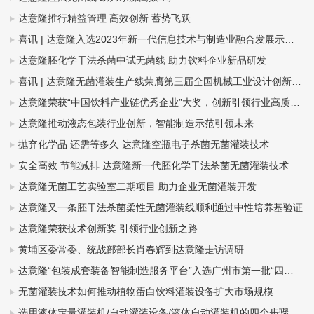
达意隆推行精益管理 高效创新 蓄势飞跃
喜讯 | 达意隆入选2023年新一代信息技术与制造业融合发展示范名单，助力食品饮料行业新型工业化发展
达意隆胚化学干法杀菌中试无菌线 助力饮料企业新品研发
喜讯 | 达意隆无菌灌装生产线荣膺第三届全国机械工业设计创新大赛金奖，助力食品饮料行业新型工业化发展
达意隆荣获“中国饮料产业链优秀企业”大奖，创新引领行业高质量发展
达意隆推动液态包装行业创新，智能制造示范引领未来
抛弃化学品 还需等多久 达意隆空瓶电子杀菌无菌灌装技术
安全高效 节能减排 达意隆新一代胚化学干法杀菌无菌灌装技术
达意隆无菌工艺实验室二期项目 助力企业无菌灌装开发
达意隆又一条胚干法杀菌柔性无菌灌装线顺利通过中性培养基验证
达意隆荣获技术创新奖 引领行业创新之路
黄埔区委常委、统战部部长肖春辉到达意隆走访调研
达意隆“包装成套装备智能制造服务平台”入选广州市第一批“四化”赋能重点平台！
无菌灌装技术如何推动植物蛋白饮料灌装设备扩大市场规模
选用液体定量灌装机/自动灌装设备/液体自动灌装机的四个步骤